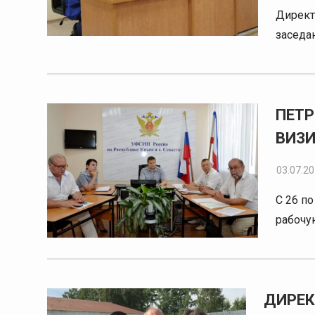
Директ
заседа
ПЕТР
ВИЗ
03.07.2
С 26 п
рабочу
ДИРЕК