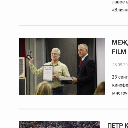
лавре 
«Влиян
МЕЖ
FILM
25.09.2
23 сен
кинофе
многоч
ПЕТР 