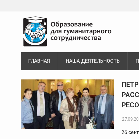
Skip
to
content
ГЛАВНАЯ
НАША ДЕЯТЕЛЬНОСТЬ
П
Новости
ПЕТР
РАСС
РЕС
27.09.2
26 сен